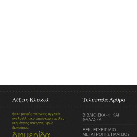
Λέξεις-Κλειδιά
Τελευταία Άρθρα
ήπιες μορφές ενέργειας
αγγλικά
ΒΙΒΛΙΟ ΣΚΑΦΗ ΚΑΙ
αγγλοελληνικό
αεροσκάφη
αντλίες
ΘΑΛΑΣΣΑ
θερμότητας
ασκήσεις
βιβλίο
βιοκαύσιμα
ΕΕΚ. ΕΓΧΕΙΡΙΔΙΟ
διημερίδα
ΜΕΤΑTΡΟΠΗΣ ΠΛΑΙΣΙΟΥ