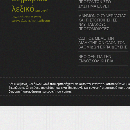
ΠΡΟΣΟΝΤΩΝ ΣΤΟ
λεξικό
ΣΥΣΤΗΜΑ ECVET
μηχανική
ΜΝΗΜΟΝΙΟ ΣΥΝΕΡΓΑΣΙΑΣ
μηχανολογία
τεχνική
ΚΑΙ ΠΙΣΤΟΠΟΙΗΣΗ ΣΕ
επαγγελματική εκπαίδευση
ΝΑΥΤΙΛΙΑΚΟΥΣ
ΠΡΟΣΟΜΟΙΩΤΕΣ
ΟΔΗΓΟΣ ΜΕΛΕΤΩΝ
ΔΙΔΑΚΤΗΡΙΩΝ ΟΛΩΝ ΤΩΝ
ΒΑΘΜΙΔΩΝ ΕΚΠΑΙΔΕΥΣΗΣ
ΝΕΟ ΦΕΚ ΓΙΑ ΤΗΝ
ΕΝΔΟΣΧΟΛΙΚΗ ΒΙΑ
Κάθε κείμενο, και άλλο υλικό που εμπεριέχεται σε αυτό τον ιστότοπο, αποτελεί πνευμ
δικαιώματα. Οι εικόνες του slideshow είναι δημιουργία και ευγενική προσφορά του σ
διανομή ή οποιαδήποτε εμπορική του χρήση.