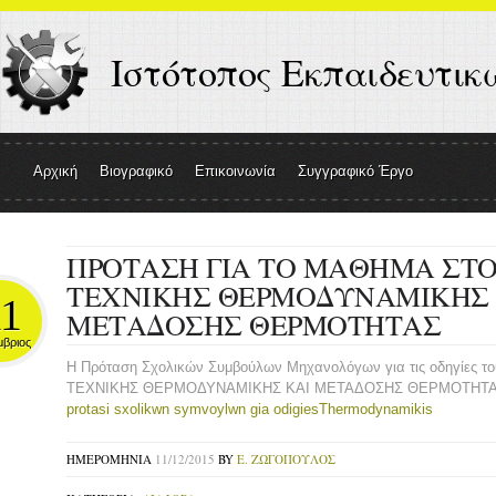
Ιστότοπος Εκπαιδευτι
Αρχική
Βιογραφικό
Επικοινωνία
Συγγραφικό Έργο
ΠΡΟΤΑΣΗ ΓΙΑ ΤΟ ΜΑΘΗΜΑ ΣΤΟ
ΤΕΧΝΙΚΗΣ ΘΕΡΜΟΔΥΝΑΜΙΚΗΣ 
11
ΜΕΤΑΔΟΣΗΣ ΘΕΡΜΟΤΗΤΑΣ
μβριος
H Πρόταση Σχολικών Συμβούλων Μηχανολόγων για τις οδηγίες τ
ΤΕΧΝΙΚΗΣ ΘΕΡΜΟΔΥΝΑΜΙΚΗΣ ΚΑΙ ΜΕΤΑΔΟΣΗΣ ΘΕΡΜΟΤΗΤΑΣ» 
protasi sxolikwn symvoylwn gia odigiesThermodynamikis
ΗΜΕΡΟΜΗΝΊΑ
11/12/2015
BY
Ε. ΖΩΓΌΠΟΥΛΟΣ