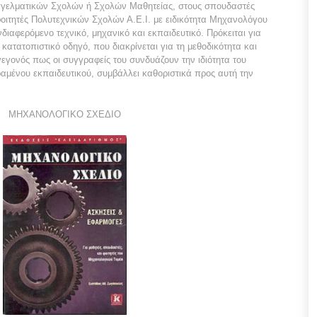
γγελματικών Σχολών ή Σχολών Μαθητείας, στους σπουδαστές
 φοιτητές Πολυτεχνικών Σχολών Α.Ε.Ι. με ειδικότητα Μηχανολόγου
διαφερόμενο τεχνικό, μηχανικό και εκπαιδευτικό. Πρόκειται για
ατατοπιστικό οδηγό, που διακρίνεται για τη μεθοδικότητα και
γεγονός πως οι συγγραφείς του συνδυάζουν την ιδιότητα του
αμένου εκπαιδευτικού, συμβάλλει καθοριστικά προς αυτή την
ΜΗΧΑΝΟΛΟΓΙΚΟ ΣΧΕΔΙΟ