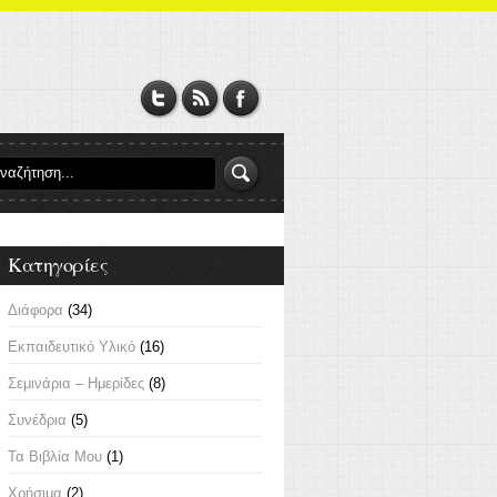
Κατηγορίες
Διάφορα
(34)
Εκπαιδευτικό Υλικό
(16)
Σεμινάρια – Ημερίδες
(8)
Συνέδρια
(5)
Τα Βιβλία Μου
(1)
Χρήσιμα
(2)