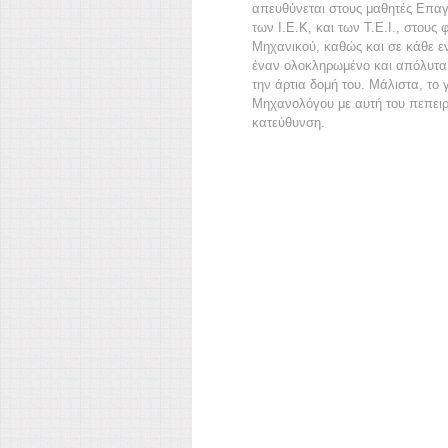
απευθύνεται στους μαθητές Επα
των Ι.Ε.Κ, και των Τ.Ε.Ι., στους
Μηχανικού, καθώς και σε κάθε εν
έναν ολοκληρωμένο και απόλυτα κ
την άρτια δομή του. Μάλιστα, το 
Μηχανολόγου με αυτή του πεπειρ
κατεύθυνση.