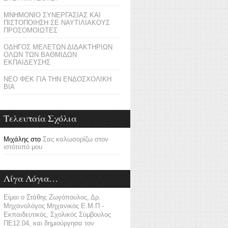
ΜΝΗΜΟΝΙΟ ΣΥΝΕΡΓΑΣΙΑΣ ΚΑΙ
ΠΙΣΤΟΠΟΙΗΣΗ ΣΕ ΝΑΥΤΙΛΙΑΚΟΥΣ
ΠΡΟΣΟΜΟΙΩΤΕΣ
ΟΔΗΓΟΣ ΜΕΛΕΤΩΝ ΔΙΔΑΚΤΗΡΙΩΝ
ΟΛΩΝ ΤΩΝ ΒΑΘΜΙΔΩΝ
ΕΚΠΑΙΔΕΥΣΗΣ
ΝΕΟ ΦΕΚ ΓΙΑ ΤΗΝ ΕΝΔΟΣΧΟΛΙΚΗ
ΒΙΑ
Τελευταία Σχόλια
Μιχάλης
στο
Σας καλωσορίζω στον
ιστότοπό μου
Λίγα Λόγια…
Είμαι ο Στάθης Ζωγόπουλος, Δρ.
Μηχανολόγος Μηχανικός Ε.Μ.Π -
Εκπαιδευτικός, Σχολικός Σύμβουλος
ΠΕ12.04, και δημιούργησα τον