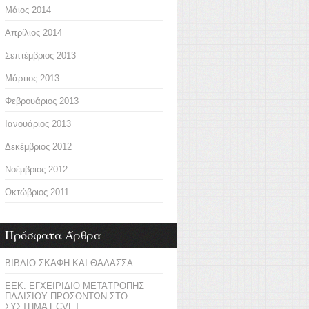
Μάιος 2014
Απρίλιος 2014
Σεπτέμβριος 2013
Μάρτιος 2013
Φεβρουάριος 2013
Ιανουάριος 2013
Δεκέμβριος 2012
Νοέμβριος 2012
Οκτώβριος 2011
Πρόσφατα Άρθρα
ΒΙΒΛΙΟ ΣΚΑΦΗ ΚΑΙ ΘΑΛΑΣΣΑ
ΕΕΚ. ΕΓΧΕΙΡΙΔΙΟ ΜΕΤΑTΡΟΠΗΣ
ΠΛΑΙΣΙΟΥ ΠΡΟΣΟΝΤΩΝ ΣΤΟ
ΣΥΣΤΗΜΑ ECVET