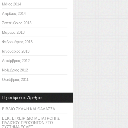
Μάιος 2014
Απρίλιος 2014
Σεπτέμβριος 2013
Μάρτιος 2013
Φεβρουάριος 2013
Ιανουάριος 2013
Δεκέμβριος 2012
Νοέμβριος 2012
Οκτώβριος 2011
Πρόσφατα Άρθρα
ΒΙΒΛΙΟ ΣΚΑΦΗ ΚΑΙ ΘΑΛΑΣΣΑ
ΕΕΚ. ΕΓΧΕΙΡΙΔΙΟ ΜΕΤΑTΡΟΠΗΣ
ΠΛΑΙΣΙΟΥ ΠΡΟΣΟΝΤΩΝ ΣΤΟ
ΣΥΣΤΗΜΑ ECVET