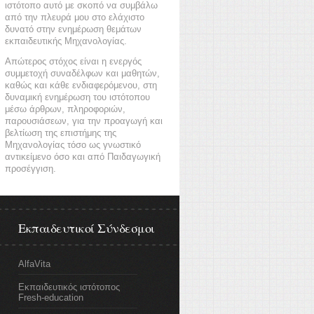
ιστότοπο αυτό με σκοπό να συμβάλω
από την πλευρά μου στο ελάχιστο
δυνατό στην ενημέρωση θεμάτων
εκπαιδευτικής Μηχανολογίας.
Απώτερος στόχος είναι η ενεργός
συμμετοχή συναδέλφων και μαθητών,
καθώς και κάθε ενδιαφερόμενου, στη
δυναμική ενημέρωση του ιστότοπου
μέσω άρθρων, πληροφοριών,
παρουσιάσεων, για την προαγωγή και
βελτίωση της επιστήμης της
Μηχανολογίας τόσο ως γνωστικό
αντικείμενο όσο και από Παιδαγωγική
προσέγγιση.
Εκπαιδευτικοί Σύνδεσμοι
AlfaVita
Εκπαιδευτικός ιστότοπος
Fresh-education