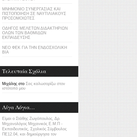
ΜΝΗΜΟΝΙΟ ΣΥΝΕΡΓΑΣΙΑΣ ΚΑΙ
ΠΙΣΤΟΠΟΙΗΣΗ ΣΕ ΝΑΥΤΙΛΙΑΚΟΥΣ
ΠΡΟΣΟΜΟΙΩΤΕΣ
ΟΔΗΓΟΣ ΜΕΛΕΤΩΝ ΔΙΔΑΚΤΗΡΙΩΝ
ΟΛΩΝ ΤΩΝ ΒΑΘΜΙΔΩΝ
ΕΚΠΑΙΔΕΥΣΗΣ
ΝΕΟ ΦΕΚ ΓΙΑ ΤΗΝ ΕΝΔΟΣΧΟΛΙΚΗ
ΒΙΑ
Τελευταία Σχόλια
Μιχάλης
στο
Σας καλωσορίζω στον
ιστότοπό μου
Λίγα Λόγια…
Είμαι ο Στάθης Ζωγόπουλος, Δρ.
Μηχανολόγος Μηχανικός Ε.Μ.Π -
Εκπαιδευτικός, Σχολικός Σύμβουλος
ΠΕ12.04, και δημιούργησα τον