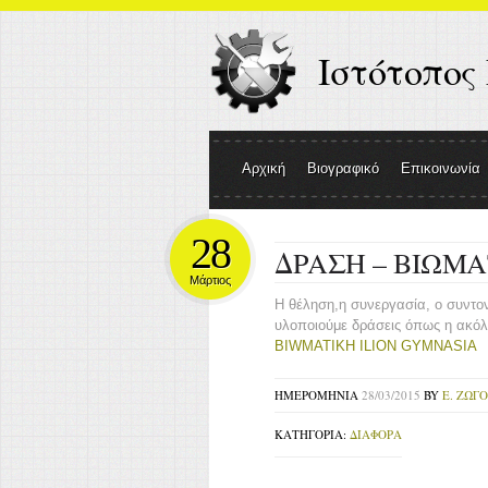
Ιστότοπος
Αρχική
Βιογραφικό
Επικοινωνία
28
ΔΡΑΣΗ – ΒΙΩΜΑ
Μάρτιος
Η θέληση,η συνεργασία, ο συντο
υλοποιούμε δράσεις όπως η ακόλ
BIWMATIKH ILION GYMNASIA
ΗΜΕΡΟΜΗΝΊΑ
28/03/2015
BY
Ε. ΖΩΓ
ΚΑΤΗΓΟΡΊΑ:
ΔΙΆΦΟΡΑ