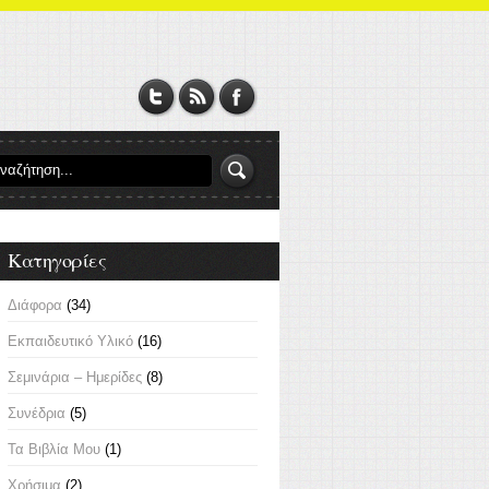
Κατηγορίες
Διάφορα
(34)
Εκπαιδευτικό Υλικό
(16)
Σεμινάρια – Ημερίδες
(8)
Συνέδρια
(5)
Τα Βιβλία Μου
(1)
Χρήσιμα
(2)