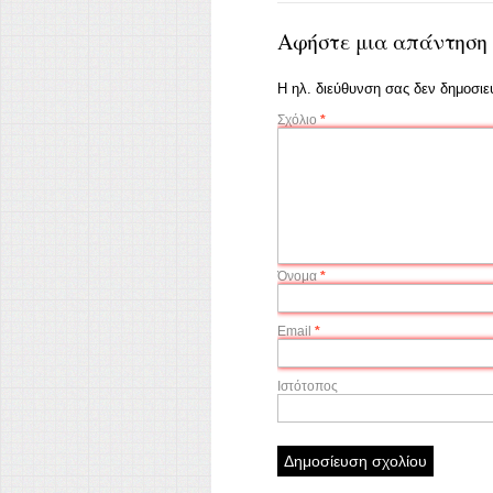
Αφήστε μια απάντηση
Η ηλ. διεύθυνση σας δεν δημοσιεύ
Σχόλιο
*
Όνομα
*
Email
*
Ιστότοπος