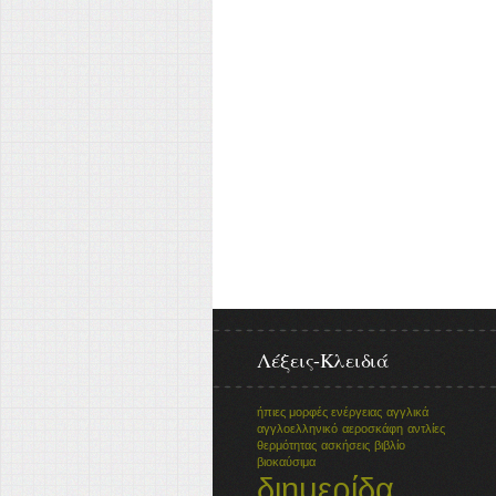
Λέξεις-Κλειδιά
ήπιες μορφές ενέργειας
αγγλικά
αγγλοελληνικό
αεροσκάφη
αντλίες
θερμότητας
ασκήσεις
βιβλίο
βιοκαύσιμα
διημερίδα