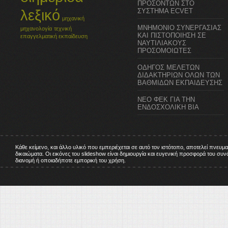
ΠΡΟΣΟΝΤΩΝ ΣΤΟ
λεξικό
ΣΥΣΤΗΜΑ ECVET
μηχανική
ΜΝΗΜΟΝΙΟ ΣΥΝΕΡΓΑΣΙΑΣ
μηχανολογία
τεχνική
ΚΑΙ ΠΙΣΤΟΠΟΙΗΣΗ ΣΕ
επαγγελματική εκπαίδευση
ΝΑΥΤΙΛΙΑΚΟΥΣ
ΠΡΟΣΟΜΟΙΩΤΕΣ
ΟΔΗΓΟΣ ΜΕΛΕΤΩΝ
ΔΙΔΑΚΤΗΡΙΩΝ ΟΛΩΝ ΤΩΝ
ΒΑΘΜΙΔΩΝ ΕΚΠΑΙΔΕΥΣΗΣ
ΝΕΟ ΦΕΚ ΓΙΑ ΤΗΝ
ΕΝΔΟΣΧΟΛΙΚΗ ΒΙΑ
Κάθε κείμενο, και άλλο υλικό που εμπεριέχεται σε αυτό τον ιστότοπο, αποτελεί πνευμ
δικαιώματα. Οι εικόνες του slideshow είναι δημιουργία και ευγενική προσφορά του σ
διανομή ή οποιαδήποτε εμπορική του χρήση.