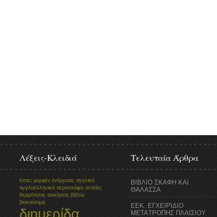
Λέξεις-Κλειδιά
Τελευταία Άρθρα
ήπιες μορφές ενέργειας
αγγλικά
ΒΙΒΛΙΟ ΣΚΑΦΗ ΚΑΙ
αγγλοελληνικό
αεροσκάφη
αντλίες
ΘΑΛΑΣΣΑ
θερμότητας
ασκήσεις
βιβλίο
βιοκαύσιμα
ΕΕΚ. ΕΓΧΕΙΡΙΔΙΟ
διημερίδα
ΜΕΤΑTΡΟΠΗΣ ΠΛΑΙΣΙΟΥ