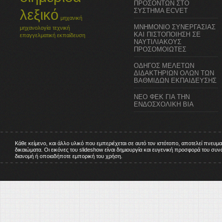
ΠΡΟΣΟΝΤΩΝ ΣΤΟ
λεξικό
ΣΥΣΤΗΜΑ ECVET
μηχανική
ΜΝΗΜΟΝΙΟ ΣΥΝΕΡΓΑΣΙΑΣ
μηχανολογία
τεχνική
ΚΑΙ ΠΙΣΤΟΠΟΙΗΣΗ ΣΕ
επαγγελματική εκπαίδευση
ΝΑΥΤΙΛΙΑΚΟΥΣ
ΠΡΟΣΟΜΟΙΩΤΕΣ
ΟΔΗΓΟΣ ΜΕΛΕΤΩΝ
ΔΙΔΑΚΤΗΡΙΩΝ ΟΛΩΝ ΤΩΝ
ΒΑΘΜΙΔΩΝ ΕΚΠΑΙΔΕΥΣΗΣ
ΝΕΟ ΦΕΚ ΓΙΑ ΤΗΝ
ΕΝΔΟΣΧΟΛΙΚΗ ΒΙΑ
Κάθε κείμενο, και άλλο υλικό που εμπεριέχεται σε αυτό τον ιστότοπο, αποτελεί πνευμ
δικαιώματα. Οι εικόνες του slideshow είναι δημιουργία και ευγενική προσφορά του σ
διανομή ή οποιαδήποτε εμπορική του χρήση.