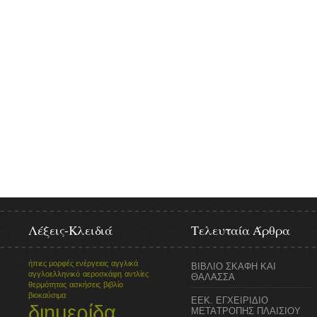
Λέξεις-Κλειδιά
Τελευταία Άρθρα
ήπιες μορφές ενέργειας
αγγλικά
ΒΙΒΛΙΟ ΣΚΑΦΗ ΚΑΙ
αγγλοελληνικό
αεροσκάφη
αντλίες
ΘΑΛΑΣΣΑ
θερμότητας
ασκήσεις
βιβλίο
βιοκαύσιμα
ΕΕΚ. ΕΓΧΕΙΡΙΔΙΟ
διημερίδα
ΜΕΤΑTΡΟΠΗΣ ΠΛΑΙΣΙΟΥ