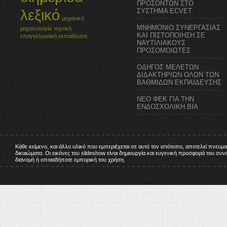
ΠΡΟΣΟΝΤΩΝ ΣΤΟ
λεξικό
ΣΥΣΤΗΜΑ ECVET
μηχανική
ΜΝΗΜΟΝΙΟ ΣΥΝΕΡΓΑΣΙΑΣ
μηχανολογία
τεχνική
ΚΑΙ ΠΙΣΤΟΠΟΙΗΣΗ ΣΕ
επαγγελματική εκπαίδευση
ΝΑΥΤΙΛΙΑΚΟΥΣ
ΠΡΟΣΟΜΟΙΩΤΕΣ
ΟΔΗΓΟΣ ΜΕΛΕΤΩΝ
ΔΙΔΑΚΤΗΡΙΩΝ ΟΛΩΝ ΤΩΝ
ΒΑΘΜΙΔΩΝ ΕΚΠΑΙΔΕΥΣΗΣ
ΝΕΟ ΦΕΚ ΓΙΑ ΤΗΝ
ΕΝΔΟΣΧΟΛΙΚΗ ΒΙΑ
Κάθε κείμενο, και άλλο υλικό που εμπεριέχεται σε αυτό τον ιστότοπο, αποτελεί πνευμ
δικαιώματα. Οι εικόνες του slideshow είναι δημιουργία και ευγενική προσφορά του σ
διανομή ή οποιαδήποτε εμπορική του χρήση.