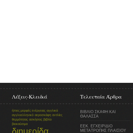
Λέξεις-Κλειδιά
Τελευταία Άρθρα
ήπιες μορφές ενέργειας
αγγλικά
ΒΙΒΛΙΟ ΣΚΑΦΗ ΚΑΙ
αγγλοελληνικό
αεροσκάφη
αντλίες
ΘΑΛΑΣΣΑ
θερμότητας
ασκήσεις
βιβλίο
βιοκαύσιμα
ΕΕΚ. ΕΓΧΕΙΡΙΔΙΟ
διημερίδα
ΜΕΤΑTΡΟΠΗΣ ΠΛΑΙΣΙΟΥ